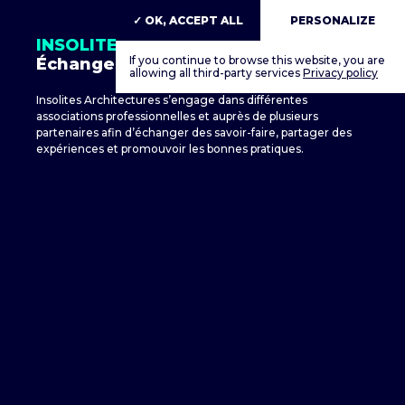
✓ OK, ACCEPT ALL
PERSONALIZE
INSOLITES S’ENGAGE
If you continue to browse this website, you are
Échanger - Partager
allowing all third-party services
Privacy policy
Insolites Architectures s’engage dans différentes
associations professionnelles et auprès de plusieurs
partenaires afin d’échanger des savoir-faire, partager des
expériences et promouvoir les bonnes pratiques.