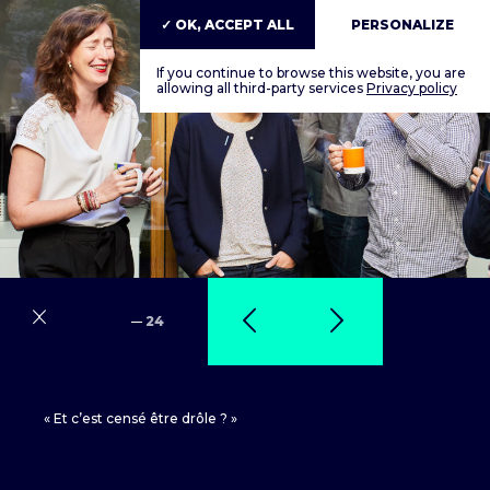
✓ OK, ACCEPT ALL
PERSONALIZE
If you continue to browse this website, you are
allowing all third-party services
Privacy policy
24
« Et c’est censé être drôle ? »