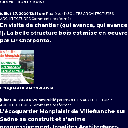
CA SENT BON LE BOIS !
juillet 27, 2020 12:51 pm
Publié par
INSOLITES ARCHITECTURES
sur
ARCHITECTURES
Commentaires fermés
Ca
En visite de chantier (qui avance, qui avance
sent
!). La belle structure bois est mise en oeuvre
bon
le
par LP Charpente.
bois
!
ECOQUARTIER MONPLAISIR
juillet 16, 2020 4:29 pm
Publié par
INSOLITES ARCHITECTURES
sur
ARCHITECTURES
Commentaires fermés
Ecoquartier
L’écoquartier Monplaisir de Villefranche sur
Monplaisir
Saône se construit et s’anime
progressivement. Insolites Architectures,