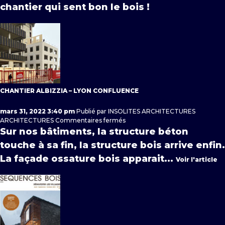
bois
chantier qui sent bon le bois !
capteur
de
carbone
CHANTIER ALBIZZIA – LYON CONFLUENCE
mars 31, 2022 3:40 pm
Publié par
INSOLITES ARCHITECTURES
sur
ARCHITECTURES
Commentaires fermés
Chantier
Sur nos bâtiments, la structure béton
Albizzia
touche à sa fin, la structure bois arrive enfin.
–
Lyon
La façade ossature bois apparait...
Voir l'article
Confluence