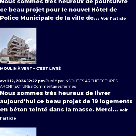
Nous sommes très heureux de poursuivre
gagné
ce beau projet pour le nouvel Hôtel de
!
Police Municipale de la ville de...
Voir l'article
MOULIN À VENT – C’EST LIVRÉ
avril 12, 2024 12:22 pm
Publié par
INSOLITES ARCHITECTURES
sur
ARCHITECTURES
Commentaires fermés
Moulin
Nous sommes très heureux de livrer
à
aujourd’hui ce beau projet de 19 logements
vent
–
en béton teinté dans la masse. Merci...
Voir
c’est
l'article
livré