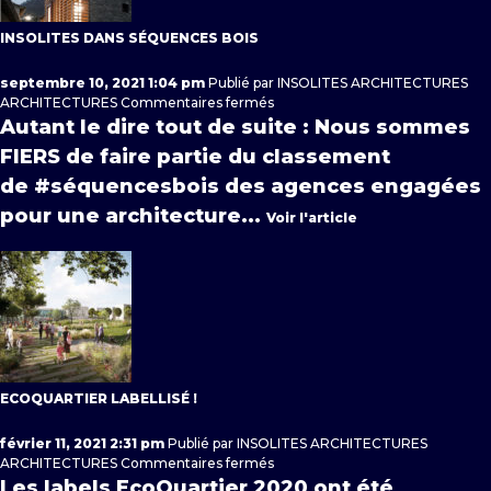
INSOLITES DANS SÉQUENCES BOIS
septembre 10, 2021 1:04 pm
Publié par
INSOLITES ARCHITECTURES
sur
ARCHITECTURES
Commentaires fermés
Insolites
Autant le dire tout de suite : Nous sommes
dans
FIERS de faire partie du classement
Séquences
Bois
de #séquencesbois des agences engagées
pour une architecture...
Voir l'article
ECOQUARTIER LABELLISÉ !
février 11, 2021 2:31 pm
Publié par
INSOLITES ARCHITECTURES
sur
ARCHITECTURES
Commentaires fermés
Ecoquartier
Les labels EcoQuartier 2020 ont été