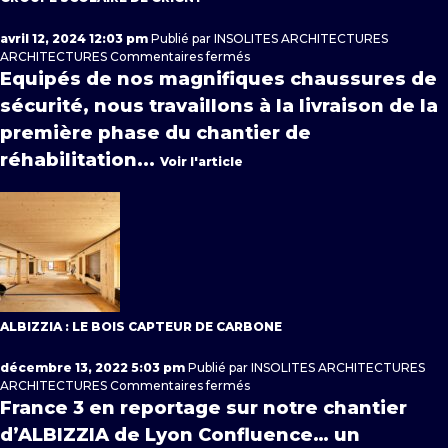
avril 12, 2024 12:03 pm
Publié par
INSOLITES ARCHITECTURES
sur
ARCHITECTURES
Commentaires fermés
Groupe
Equipés de nos magnifiques chaussures de
Scolaire
sécurité, nous travaillons à la livraison de la
de
Grigny
première phase du chantier de
réhabilitation...
Voir l'article
ALBIZZIA : LE BOIS CAPTEUR DE CARBONE
décembre 13, 2022 5:03 pm
Publié par
INSOLITES ARCHITECTURES
sur
ARCHITECTURES
Commentaires fermés
ALBIZZIA
France 3 en reportage sur notre chantier
:
d’ALBIZZIA de Lyon Confluence… un
le