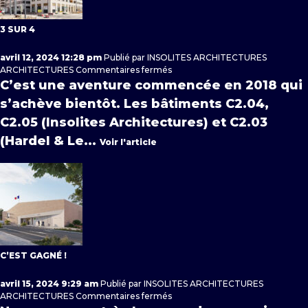
3 SUR 4
avril 12, 2024 12:28 pm
Publié par
INSOLITES ARCHITECTURES
sur
ARCHITECTURES
Commentaires fermés
3
C’est une aventure commencée en 2018 qui
sur
s’achève bientôt. Les bâtiments C2.04,
4
C2.05 (Insolites Architectures) et C2.03
(Hardel & Le...
Voir l'article
C’EST GAGNÉ !
avril 15, 2024 9:29 am
Publié par
INSOLITES ARCHITECTURES
sur
ARCHITECTURES
Commentaires fermés
C’est