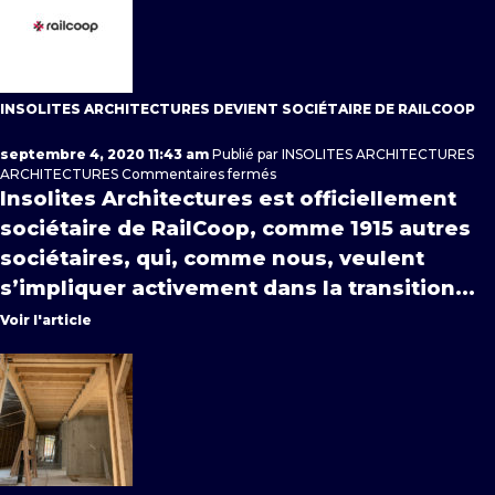
INSOLITES ARCHITECTURES DEVIENT SOCIÉTAIRE DE RAILCOOP
septembre 4, 2020 11:43 am
Publié par
INSOLITES ARCHITECTURES
sur
ARCHITECTURES
Commentaires fermés
Insolites
Insolites Architectures est officiellement
Architectures
sociétaire de RailCoop, comme 1915 autres
devient
sociétaire
sociétaires, qui, comme nous, veulent
de
s’impliquer activement dans la transition...
RAILCOOP
Voir l'article