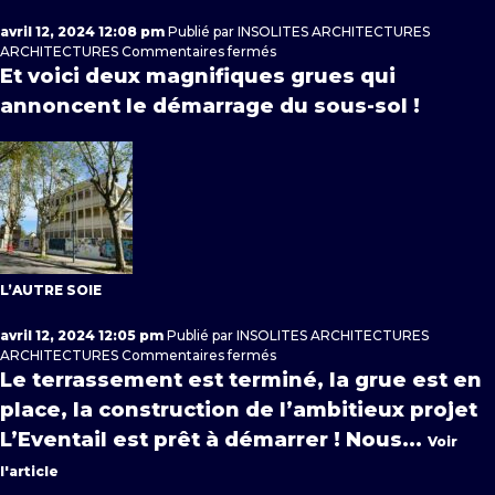
avril 12, 2024 12:08 pm
Publié par
INSOLITES ARCHITECTURES
sur
ARCHITECTURES
Commentaires fermés
Groupe
Et voici deux magnifiques grues qui
scolaire
annoncent le démarrage du sous-sol !
Niki
de
Saint-
Phalle
L’AUTRE SOIE
avril 12, 2024 12:05 pm
Publié par
INSOLITES ARCHITECTURES
sur
ARCHITECTURES
Commentaires fermés
L’Autre
Le terrassement est terminé, la grue est en
Soie
place, la construction de l’ambitieux projet
L’Eventail est prêt à démarrer ! Nous...
Voir
l'article