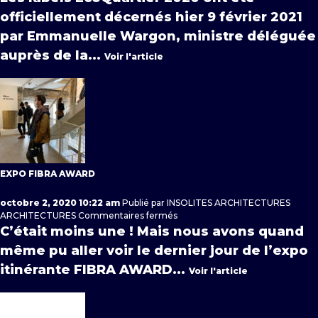
labellisé
officiellement décernés hier 9 février 2021
!
par Emmanuelle Wargon, ministre déléguée
auprès de la...
Voir l'article
EXPO FIBRA AWARD
octobre 2, 2020 10:22 am
Publié par
INSOLITES ARCHITECTURES
sur
ARCHITECTURES
Commentaires fermés
Expo
C’était moins une ! Mais nous avons quand
FIBRA
même pu aller voir le dernier jour de l’expo
AWARD
itinérante FIBRA AWARD...
Voir l'article