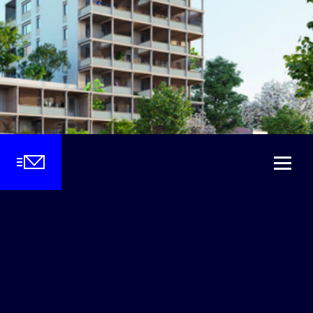
LOGEMENTS
VÉNISSIEUX
ILOT G – GRAND PARILLY
Construction de 54 logements en
accession